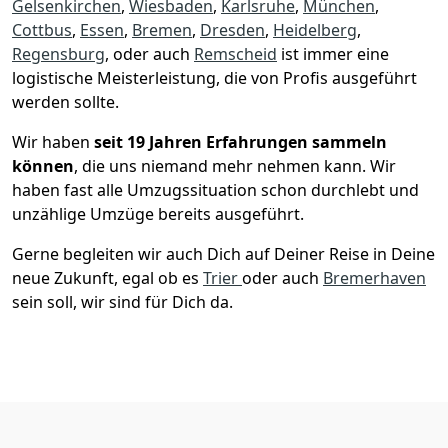
Gelsenkirchen
,
Wiesbaden
,
Karlsruhe
,
München
,
Cottbus
,
Essen
,
Bremen
,
Dresden
,
Heidelberg
,
Regensburg
, oder auch
Remscheid
ist immer eine
logistische Meisterleistung, die von Profis ausgeführt
werden sollte.
Wir haben
seit
19 Jahren Erfahrungen sammeln
können
, die uns niemand mehr nehmen kann. Wir
haben fast alle Umzugssituation schon durchlebt und
unzählige Umzüge bereits ausgeführt.
Gerne begleiten wir auch Dich auf Deiner Reise in Deine
neue Zukunft, egal ob es
Trier
oder auch
Bremer­haven
sein soll, wir sind für Dich da.