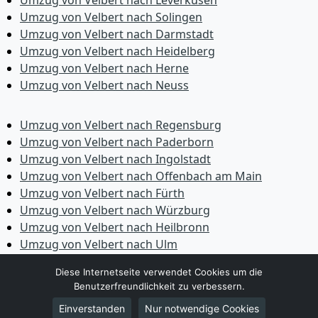
Umzug von Velbert nach Leverkusen
Umzug von Velbert nach Solingen
Umzug von Velbert nach Darmstadt
Umzug von Velbert nach Heidelberg
Umzug von Velbert nach Herne
Umzug von Velbert nach Neuss
Umzug von Velbert nach Regensburg
Umzug von Velbert nach Paderborn
Umzug von Velbert nach Ingolstadt
Umzug von Velbert nach Offenbach am Main
Umzug von Velbert nach Fürth
Umzug von Velbert nach Würzburg
Umzug von Velbert nach Heilbronn
Umzug von Velbert nach Ulm
Umzug von Velbert nach Pforzheim
Diese Internetseite verwendet Cookies um die
Umzug von Velbert nach Wolfsburg
Benutzerfreundlichkeit zu verbessern.
Umzug von Velbert nach Bottrop
Einverstanden
Nur notwendige Cookies
Umzug von Velbert nach Göttingen