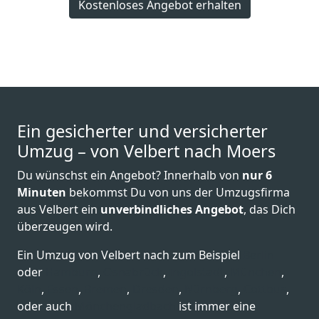
Kostenloses Angebot erhalten
Ein gesicherter und versicherter
Umzug – von Velbert nach Moers
Du wünschst ein Angebot? Innerhalb von
nur 6
Minuten
bekommst Du von uns der Umzugsfirma
aus Velbert ein
unverbindliches Angebot
, das Dich
überzeugen wird.
Ein Umzug von Velbert nach zum Beispiel
Berlin
oder
Hamburg
,
Osnabrück
,
Ingolstadt
,
München
,
Köln
,
Essen
,
Bremen
,
Dresden
,
Nürnberg
,
Cottbus
,
oder auch
Mönchen­gladbach
ist immer eine