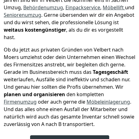
Jahren sind wir in Velbert die Nummer eins in Sachen
Umzug,
Behördenumzug
,
Einpackservice
,
Möbellift
und
Seniorenumzug
.
Gerne übersenden wir dir ein Angebot
und du wirst sehen, die professionelle Lösung ist
weitaus kostengünstiger
, als du dir es vorgestellt
hast.
Ob du jetzt aus privaten Gründen von Velbert nach
Moers umziehst oder dein Unternehmen einen Wechsel
des Firmensitzes anstrebt, wir begleiten dich gerne.
Gerade im Businessbereich muss das
Tagesgeschäft
weiterlaufen, Ausfälle sind ineffektiv und schaden nur.
Und genau hier sollten die Profis übernehmen.
Wir
planen und organisieren
den kompletten
Firmenumzug
oder auch gerne die
Möbeleinlagerung
.
Und das alles ohne einen Ausfall der Mitarbeiter und
natürlich wird auch das gesamte Inventar schnell sowie
zuverlässig von A nach B transportiert.