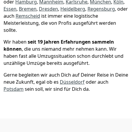
oder
Hamburg
,
Mannheim
,
Karlsruhe
,
München
,
Köln
,
Essen
,
Bremen
,
Dresden
,
Heidelberg
,
Regensburg
, oder
auch
Remscheid
ist immer eine logistische
Meisterleistung, die von Profis ausgeführt werden
sollte.
Wir haben
seit
19 Jahren Erfahrungen sammeln
können
, die uns niemand mehr nehmen kann. Wir
haben fast alle Umzugssituation schon durchlebt und
unzählige Umzüge bereits ausgeführt.
Gerne begleiten wir auch Dich auf Deiner Reise in Deine
neue Zukunft, egal ob es
Düsseldorf
oder auch
Potsdam
sein soll, wir sind für Dich da.